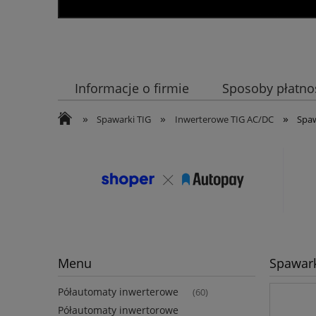
Informacje o firmie
Sposoby płatno
»
»
»
Spawarki TIG
Inwerterowe TIG AC/DC
Spaw
Menu
Spawark
Półautomaty inwerterowe
(60)
Półautomaty inwertorowe