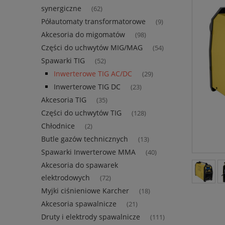
synergiczne
(62)
Półautomaty transformatorowe
(9)
Akcesoria do migomatów
(98)
Części do uchwytów MIG/MAG
(54)
Spawarki TIG
(52)
Inwerterowe TIG AC/DC
(29)
Inwerterowe TIG DC
(23)
Akcesoria TIG
(35)
Części do uchwytów TIG
(128)
Chłodnice
(2)
Butle gazów technicznych
(13)
Spawarki Inwerterowe MMA
(40)
Akcesoria do spawarek
elektrodowych
(72)
Myjki ciśnieniowe Karcher
(18)
Akcesoria spawalnicze
(21)
Druty i elektrody spawalnicze
(111)