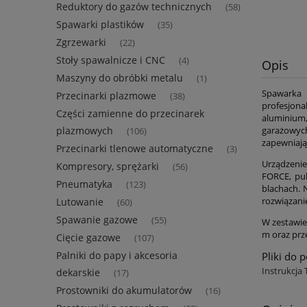
Reduktory do gazów technicznych
(58)
Spawarki plastików
(35)
Zgrzewarki
(22)
Stoły spawalnicze i CNC
(4)
Opis
Maszyny do obróbki metalu
(1)
Spawarka
Przecinarki plazmowe
(38)
profesjon
Części zamienne do przecinarek
aluminium,
plazmowych
garażowych
(106)
zapewniają
Przecinarki tlenowe automatyczne
(3)
Urządzenie
Kompresory, sprężarki
(56)
FORCE, pul
Pneumatyka
(123)
blachach. 
rozwiązani
Lutowanie
(60)
Spawanie gazowe
(55)
W zestawie
m oraz prz
Cięcie gazowe
(107)
Palniki do papy i akcesoria
Pliki do 
Instrukcja
dekarskie
(17)
Prostowniki do akumulatorów
(16)