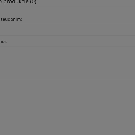
o produkcie (0)
pseudonim:
nia: