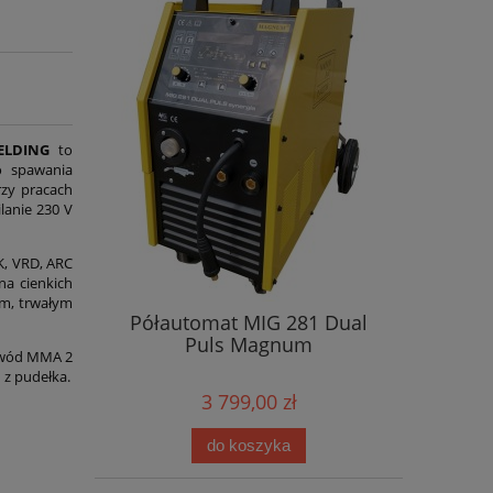
ELDING
to
o spawania
rzy pracach
lanie 230 V
K, VRD, ARC
na cienkich
ym, trwałym
Półautomat MIG 281 Dual
Puls Magnum
zewód MMA 2
z pudełka.
3 799,00 zł
do koszyka