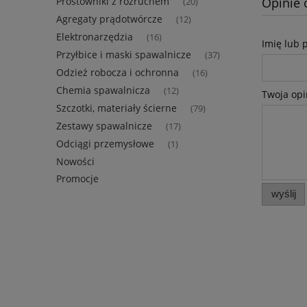
Prostowniki z rozruchem
Opinie 
(20)
Agregaty prądotwórcze
(12)
Elektronarzędzia
(16)
Imię lub 
Przyłbice i maski spawalnicze
(37)
Odzież robocza i ochronna
(16)
Chemia spawalnicza
(12)
Twoja opi
Szczotki, materiały ścierne
(79)
Zestawy spawalnicze
(17)
Odciągi przemysłowe
(1)
Nowości
Promocje
wyślij