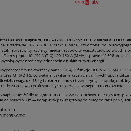
 inwerterowa
Magnum TIG AC/DC THF235P LCD 200A/60% COLD W
alne urządzenie TIG AC/DC z funkcją MMA, stworzone do precyzyjneg
 stali nierdzewnej, czarnej, miedzi i stopów w warsztatach, serwisach i p
. Zakres prądu 10–200 A (TIG) i 30–160 A (MMA), sprawność 60% oraz zasi
 wysoką wydajność przy jednocześnie niskim zużyciu energii.
 wyposażono w nowoczesny panel LCD 4,3", funkcje HOT START, ANTI-STIC
s oraz MIKROTIG, co ułatwia uzyskanie czystych, „zimnych” spoin także 
Niewielka waga ok. 13 kg i chłodzenie powietrzem czynią spawarkę mobiln
em do zastosowań profesjonalnych i zaawansowanego majsterkowania.
 znajdują się: źródło Magnum TIG THF235P LCD, uchwyt TIG SR26 4 m, pr
ewód masowy 2 m — kompletny pakiet gotowy do pracy od razu po wyjęciu 
pobrania:
 THF 235 AC/DC