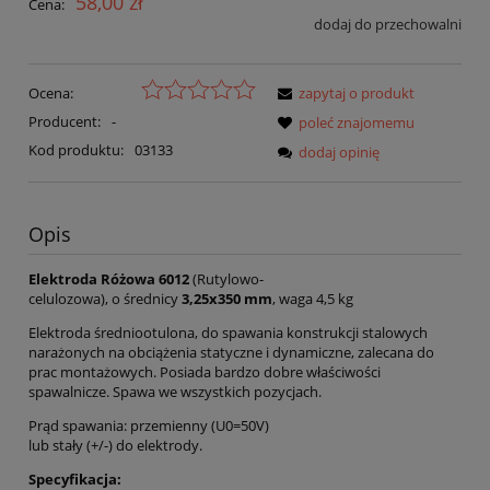
58,00 zł
Cena:
dodaj do przechowalni
Ocena:
zapytaj o produkt
Producent:
-
poleć znajomemu
Kod produktu:
03133
dodaj opinię
Opis
Elektroda Różowa 6012
(Rutylowo-
celulozowa), o średnicy
3,25
x350
mm
, waga 4,5 kg
Elektroda średniootulona, do spawania konstrukcji stalowych
narażonych na obciążenia statyczne i dynamiczne, zalecana do
prac montażowych. Posiada bardzo dobre właściwości
spawalnicze. Spawa we wszystkich pozycjach.
Prąd spawania: przemienny (U0=50V)
lub stały (+/-) do elektrody.
Specyfikacja: