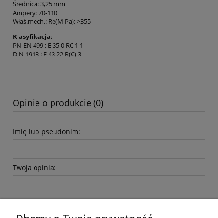
Średnica: 3,25 mm
Ampery: 70-110
Właś.mech.: Re(M Pa): >355
Klasyfikacja:
PN-EN 499 : E 35 0 RC 1 1
DIN 1913 : E 43 22 R(C) 3
Opinie o produkcie (0)
Imię lub pseudonim:
Twoja opinia: