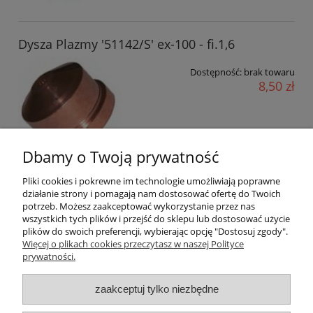
Dysza Plazmy '51142/S' ex-100 - fi.1,6
Dostępność:
brak towaru
8,50 zł
Dbamy o Twoją prywatność
Pliki cookies i pokrewne im technologie umożliwiają poprawne
działanie strony i pomagają nam dostosować ofertę do Twoich
«
1
2
3
4
5
6
»
potrzeb. Możesz zaakceptować wykorzystanie przez nas
wszystkich tych plików i przejść do sklepu lub dostosować użycie
plików do swoich preferencji, wybierając opcję "Dostosuj zgody".
Pomoc
Więcej o plikach cookies przeczytasz w naszej Polityce
prywatności.
Dostawa i płatności
zaakceptuj tylko niezbędne
Moje konto