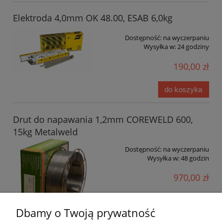
Elektroda 4,0mm OK 48.00, ESAB 6,0kg
Dostępność:
na wyczerpaniu
Wysyłka w:
24 godziny
190,00 zł
do koszyka
Drut do napawania 1,2mm COREWELD 600,
15kg Metalweld
Dostępność:
na wyczerpaniu
Wysyłka w:
48 godzin
970,00 zł
do koszyka
Dbamy o Twoją prywatność