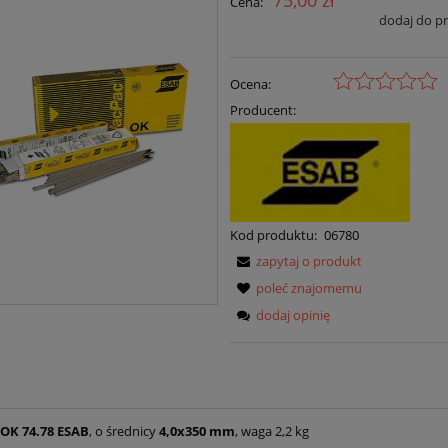
75,00 zł
Cena:
dodaj do p
Ocena:
Producent:
Kod produktu:
06780
zapytaj o produkt
poleć znajomemu
dodaj opinię
OK
74.78
ESAB
, o średnicy
4,0x350 mm
, waga 2,2 kg