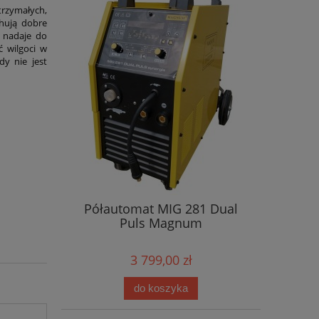
rzymałych,
chują dobre
ę nadaje do
 wilgoci w
dy nie jest
Półautomat MIG 281 Dual
Puls Magnum
3 799,00 zł
do koszyka