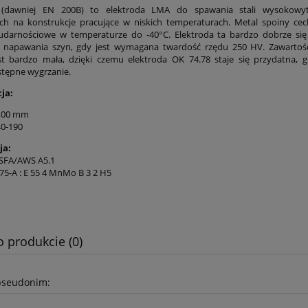
(dawniej EN 200B) to elektroda LMA do spawania stali wysokowyt
h na konstrukcje pracujące w niskich temperaturach. Metal spoiny ce
udarnościowe w temperaturze do -40°C. Elektroda ta bardzo dobrze si
i napawania szyn, gdy jest wymagana twardość rzędu 250 HV. Zawartość
est bardzo mała, dzięki czemu elektroda OK 74.78 staje się przydatna, g
tępne wygrzanie.
ja:
4,00 mm
0-190
ja:
 SFA/AWS A5.1
75-A : E 55 4 MnMo B 3 2 H5
o produkcie (0)
pseudonim: