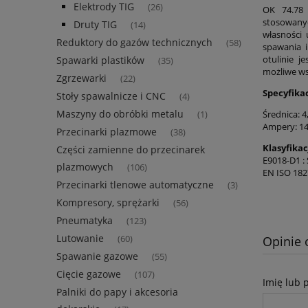
Elektrody TIG
(26)
OK 74.78 
stosowanyc
Druty TIG
(14)
własności 
Reduktory do gazów technicznych
(58)
spawania 
otulinie j
Spawarki plastików
(35)
możliwe ws
Zgrzewarki
(22)
Specyfikac
Stoły spawalnicze i CNC
(4)
Maszyny do obróbki metalu
Średnica: 
(1)
Ampery: 14
Przecinarki plazmowe
(38)
Klasyfikac
Części zamienne do przecinarek
E9018-D1 :
plazmowych
(106)
EN ISO 182
Przecinarki tlenowe automatyczne
(3)
Kompresory, sprężarki
(56)
Pneumatyka
(123)
Lutowanie
Opinie 
(60)
Spawanie gazowe
(55)
Cięcie gazowe
(107)
Imię lub 
Palniki do papy i akcesoria