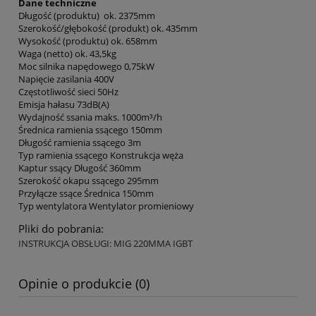
Dane techniczne
Długość (produktu) ok. 2375mm
Szerokość/głębokość (produkt) ok. 435mm
Wysokość (produktu) ok. 658mm
Waga (netto) ok. 43,5kg
Moc silnika napędowego 0,75kW
Napięcie zasilania 400V
Częstotliwość sieci 50Hz
Emisja hałasu 73dB(A)
Wydajność ssania maks. 1000m³/h
Średnica ramienia ssącego 150mm
Długość ramienia ssącego 3m
Typ ramienia ssącego Konstrukcja węża
Kaptur ssący Długość 360mm
Szerokość okapu ssącego 295mm
Przyłącze ssące Średnica 150mm
Typ wentylatora Wentylator promieniowy
Pliki do pobrania:
INSTRUKCJA OBSŁUGI: MIG 220MMA IGBT
Opinie o produkcie (0)