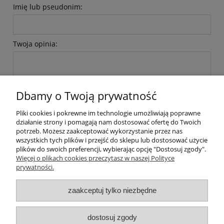
Imię lub pseudonim:
Twoja opinia:
Dbamy o Twoją prywatność
Pliki cookies i pokrewne im technologie umożliwiają poprawne
wyślij
działanie strony i pomagają nam dostosować ofertę do Twoich
potrzeb. Możesz zaakceptować wykorzystanie przez nas
wszystkich tych plików i przejść do sklepu lub dostosować użycie
plików do swoich preferencji, wybierając opcję "Dostosuj zgody".
Pomoc
Więcej o plikach cookies przeczytasz w naszej Polityce
prywatności.
Dostawa i płatności
zaakceptuj tylko niezbędne
Moje konto
dostosuj zgody