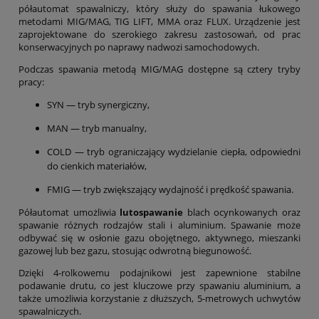
półautomat spawalniczy, który służy do spawania łukowego
metodami MIG/MAG, TIG LIFT, MMA oraz FLUX. Urządzenie jest
zaprojektowane do szerokiego zakresu zastosowań, od prac
konserwacyjnych po naprawy nadwozi samochodowych.
Podczas spawania metodą MIG/MAG dostępne są cztery tryby
pracy:
SYN — tryb synergiczny,
MAN — tryb manualny,
COLD — tryb ograniczający wydzielanie ciepła, odpowiedni
do cienkich materiałów,
FMIG — tryb zwiększający wydajność i prędkość spawania.
Półautomat umożliwia
lutospawanie
blach ocynkowanych oraz
spawanie różnych rodzajów stali i aluminium. Spawanie może
odbywać się w osłonie gazu obojętnego, aktywnego, mieszanki
gazowej lub bez gazu, stosując odwrotną biegunowość.
Dzięki 4-rolkowemu podajnikowi jest zapewnione stabilne
podawanie drutu, co jest kluczowe przy spawaniu aluminium, a
także umożliwia korzystanie z dłuższych, 5-metrowych uchwytów
spawalniczych.