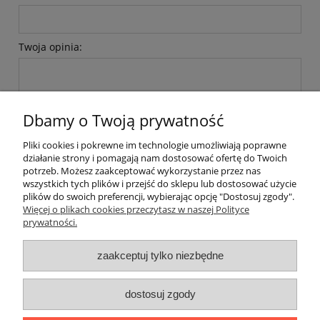
Twoja opinia:
Dbamy o Twoją prywatność
Pliki cookies i pokrewne im technologie umożliwiają poprawne
wyślij
działanie strony i pomagają nam dostosować ofertę do Twoich
potrzeb. Możesz zaakceptować wykorzystanie przez nas
wszystkich tych plików i przejść do sklepu lub dostosować użycie
plików do swoich preferencji, wybierając opcję "Dostosuj zgody".
Pomoc
Więcej o plikach cookies przeczytasz w naszej Polityce
prywatności.
Dostawa i płatności
zaakceptuj tylko niezbędne
Moje konto
dostosuj zgody
Gwarancja i zwroty