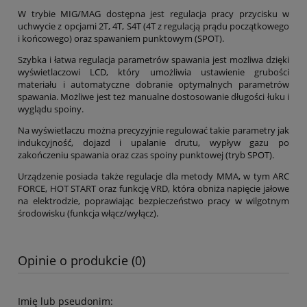
W trybie MIG/MAG dostępna jest regulacja pracy przycisku w
uchwycie z opcjami 2T, 4T, S4T (4T z regulacją prądu początkowego
i końcowego) oraz spawaniem punktowym (SPOT).
Szybka i łatwa regulacja parametrów spawania jest możliwa dzięki
wyświetlaczowi LCD, który umożliwia ustawienie grubości
materiału i automatyczne dobranie optymalnych parametrów
spawania. Możliwe jest też manualne dostosowanie długości łuku i
wyglądu spoiny.
Na wyświetlaczu można precyzyjnie regulować takie parametry jak
indukcyjność, dojazd i upalanie drutu, wypływ gazu po
zakończeniu spawania oraz czas spoiny punktowej (tryb SPOT).
Urządzenie posiada także regulacje dla metody MMA, w tym ARC
FORCE, HOT START oraz funkcję VRD, która obniża napięcie jałowe
na elektrodzie, poprawiając bezpieczeństwo pracy w wilgotnym
środowisku (funkcja włącz/wyłącz).
Opinie o produkcie (0)
Imię lub pseudonim: