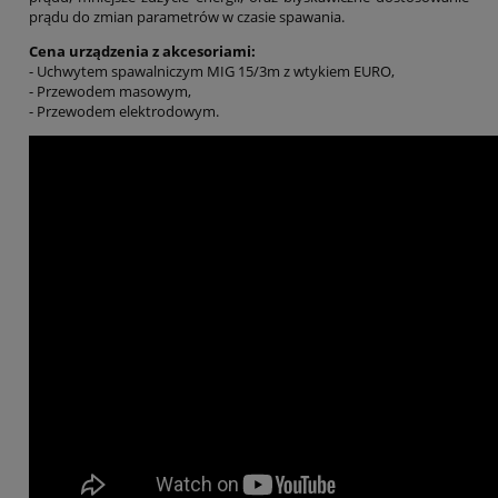
prądu do zmian parametrów w czasie spawania.
Cena urządzenia z akcesoriami:
- Uchwytem spawalniczym MIG 15/3m z wtykiem EURO,
- Przewodem masowym,
- Przewodem elektrodowym.