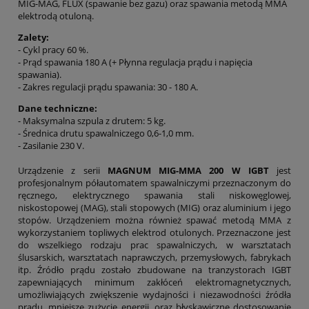
MIG-MAG, FLUX (spawanie bez gazu) oraz spawania metodą MMA
elektrodą otuloną.
Zalety:
- Cykl pracy 60 %.
- Prąd spawania 180 A (+ Płynna regulacja prądu i napięcia
spawania).
- Zakres regulacji prądu spawania: 30 - 180 A.
Dane techniczne:
- Maksymalna szpula z drutem: 5 kg.
- Średnica drutu spawalniczego 0,6-1,0 mm.
- Zasilanie 230 V.
Urządzenie z serii
MAGNUM MIG-MMA 200 W IGBT
jest
profesjonalnym półautomatem spawalniczymi przeznaczonym do
ręcznego, elektrycznego spawania stali niskowęglowej,
niskostopowej (MAG), stali stopowych (MIG) oraz aluminium i jego
stopów. Urządzeniem można również spawać metodą MMA z
wykorzystaniem topliwych elektrod otulonych. Przeznaczone jest
do wszelkiego rodzaju prac spawalniczych, w warsztatach
ślusarskich, warsztatach naprawczych, przemysłowych, fabrykach
itp. Źródło prądu zostało zbudowane na tranzystorach IGBT
zapewniających minimum zakłóceń elektromagnetycznych,
umożliwiających zwiększenie wydajności i niezawodności źródła
prądu, mniejsze zużycie energii, oraz błyskawiczne dostosowanie