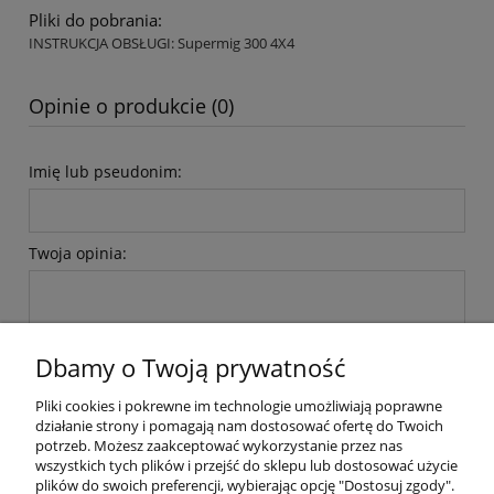
Pliki do pobrania:
INSTRUKCJA OBSŁUGI: Supermig 300 4X4
Opinie o produkcie (0)
Imię lub pseudonim:
Twoja opinia:
Dbamy o Twoją prywatność
Pliki cookies i pokrewne im technologie umożliwiają poprawne
wyślij
działanie strony i pomagają nam dostosować ofertę do Twoich
potrzeb. Możesz zaakceptować wykorzystanie przez nas
wszystkich tych plików i przejść do sklepu lub dostosować użycie
plików do swoich preferencji, wybierając opcję "Dostosuj zgody".