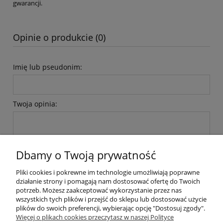
gwarancji.
Opinie o produkcie (0)
Imię lub pseudonim:
Twoja opinia:
Dbamy o Twoją prywatność
Pliki cookies i pokrewne im technologie umożliwiają poprawne
wyślij
działanie strony i pomagają nam dostosować ofertę do Twoich
potrzeb. Możesz zaakceptować wykorzystanie przez nas
wszystkich tych plików i przejść do sklepu lub dostosować użycie
plików do swoich preferencji, wybierając opcję "Dostosuj zgody".
Pomoc
Więcej o plikach cookies przeczytasz w naszej Polityce