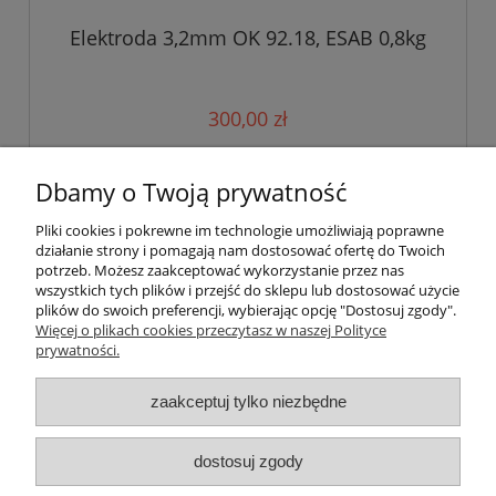
Elektroda 3,2mm OK 92.18, ESAB 0,8kg
300,00 zł
do koszyka
Dbamy o Twoją prywatność
Pliki cookies i pokrewne im technologie umożliwiają poprawne
działanie strony i pomagają nam dostosować ofertę do Twoich
«
1
2
3
4
5
6
7
»
potrzeb. Możesz zaakceptować wykorzystanie przez nas
wszystkich tych plików i przejść do sklepu lub dostosować użycie
plików do swoich preferencji, wybierając opcję "Dostosuj zgody".
Pomoc
Więcej o plikach cookies przeczytasz w naszej Polityce
prywatności.
Dostawa i płatności
zaakceptuj tylko niezbędne
Moje konto
dostosuj zgody
Gwarancja i zwroty