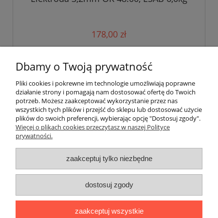
178,00 zł
do koszyka
Dbamy o Twoją prywatność
Pliki cookies i pokrewne im technologie umożliwiają poprawne
działanie strony i pomagają nam dostosować ofertę do Twoich
«
1
2
3
4
»
potrzeb. Możesz zaakceptować wykorzystanie przez nas
wszystkich tych plików i przejść do sklepu lub dostosować użycie
plików do swoich preferencji, wybierając opcję "Dostosuj zgody".
Pomoc
Więcej o plikach cookies przeczytasz w naszej Polityce
prywatności.
Dostawa i płatności
zaakceptuj tylko niezbędne
Moje konto
dostosuj zgody
Gwarancja i zwroty
zaakceptuj wszystkie