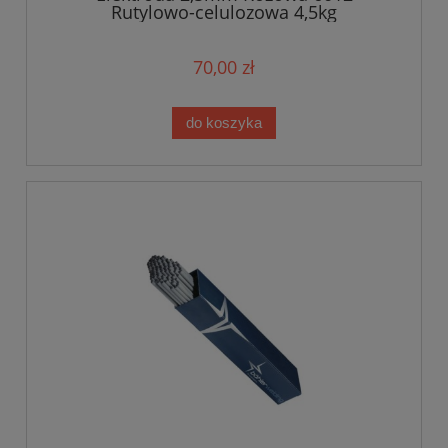
Rutylowo-celulozowa 4,5kg
70,00 zł
do koszyka