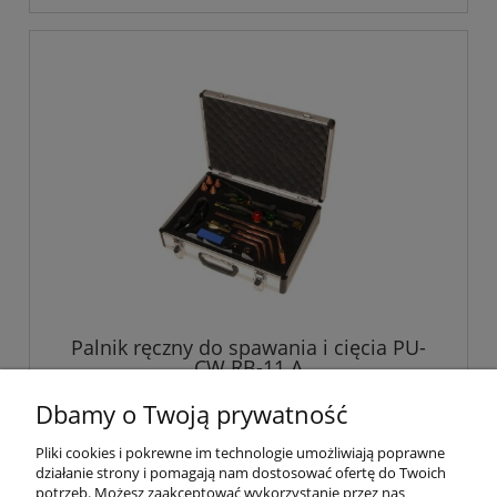
Palnik ręczny do spawania i cięcia PU-
CW RB-11 A
Dbamy o Twoją prywatność
608,00 zł
Pliki cookies i pokrewne im technologie umożliwiają poprawne
działanie strony i pomagają nam dostosować ofertę do Twoich
potrzeb. Możesz zaakceptować wykorzystanie przez nas