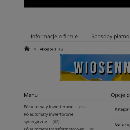
Informacje o firmie
Sposoby płatno
»
Akcesoria TIG
Menu
Opcje p
Półautomaty inwerterowe
(60)
Kategori
Półautomaty inwertorowe
synergiczne
(62)
Cena: (w
Półautomaty transformatorowe
(9)