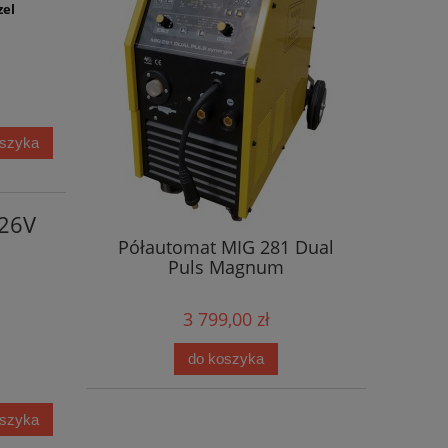
zel
oszyka
R26V
Półautomat MIG 281 Dual
Puls Magnum
3 799,00 zł
do koszyka
oszyka