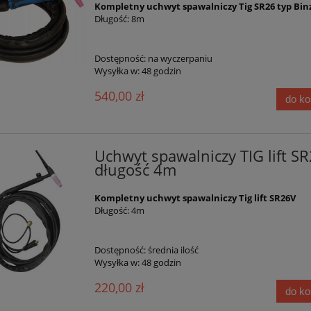
Kompletny uchwyt spawalniczy Tig SR26 typ Bin
Długość: 8m
Dostępność:
na wyczerpaniu
Wysyłka w:
48 godzin
540,00 zł
do k
Uchwyt spawalniczy TIG lift S
długość 4m
Kompletny uchwyt spawalniczy Tig lift SR26V
Długość: 4m
Dostępność:
średnia ilość
Wysyłka w:
48 godzin
220,00 zł
do k