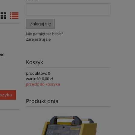
zaloguj się
Nie pamiętasz hasła?
Zarejestruj się
zel
Koszyk
produktów:
0
wartość:
0,00 zł
przejdź do koszyka
oszyka
Produkt dnia