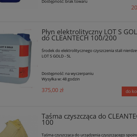
Dostępność:
brak towaru
20
Płyn elektrolityczny LOT S GO
do CLEANTECH 100/200
Środek do elektrolitycznego czyszczenia stali nierdz
LOT S GOLD - 5L
Dostępność:
na wyczerpaniu
Wysyłka w:
48 godzin
375,00 zł
do k
Taśma czyszcząca do CLEANT
100
Taśma czyszcząca do urządzenia czyszczącego spoin