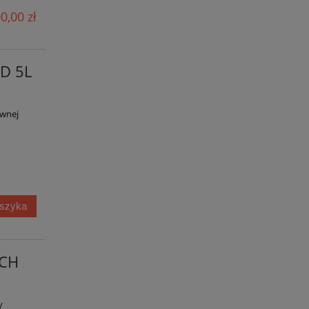
0,00 zł
LD 5L
ewnej
oszyka
ECH
y