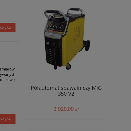
oszyka
miarów,
używanych
nofazowej
Półautomat spawalniczy MIG
350 V2
3 920,00 zł
oszyka