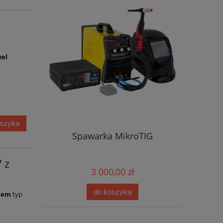
zel
oszyka
Spawarka MikroTIG
 z
3 000,00 zł
do koszyka
kiem
typ