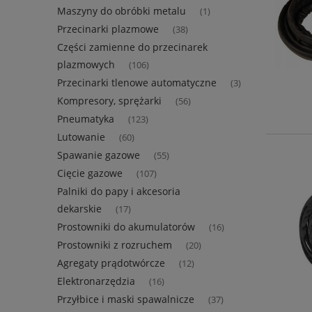
Maszyny do obróbki metalu
(1)
Przecinarki plazmowe
(38)
Części zamienne do przecinarek
plazmowych
(106)
Przecinarki tlenowe automatyczne
(3)
Kompresory, sprężarki
(56)
Pneumatyka
(123)
Lutowanie
(60)
Spawanie gazowe
(55)
Cięcie gazowe
(107)
Palniki do papy i akcesoria
dekarskie
(17)
Prostowniki do akumulatorów
(16)
Prostowniki z rozruchem
(20)
Agregaty prądotwórcze
(12)
Elektronarzędzia
(16)
Przyłbice i maski spawalnicze
(37)