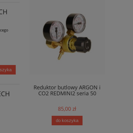
ECH
ącego
oszyka
Reduktor butlowy ARGON i
ECH
CO2 REDMINI2 seria 50
85,00 zł
do koszyka