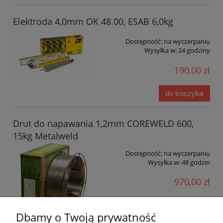
Elektroda 4,0mm OK 48.00, ESAB 6,0kg
Dostępność:
na wyczerpaniu
Wysyłka w:
24 godziny
190,00 zł
do koszyka
Drut do napawania 1,2mm COREWELD 600,
15kg Metalweld
Dostępność:
na wyczerpaniu
Wysyłka w:
48 godzin
970,00 zł
do koszyka
Dbamy o Twoją prywatność