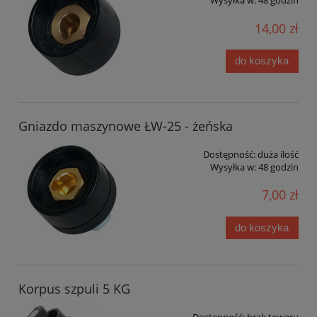
Wysyłka w:
48 godzin
14,00 zł
do koszyka
Gniazdo maszynowe ŁW-25 - żeńska
Dostępność:
duża ilość
Wysyłka w:
48 godzin
7,00 zł
do koszyka
Korpus szpuli 5 KG
Dostępność:
brak towaru