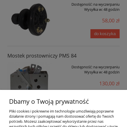
Dostępność:
na wyczerpaniu
Wysyłka w:
48 godzin
58,00 zł
do koszyka
Mostek prostowniczy PMS 84
Dostępność:
na wyczerpaniu
Wysyłka w:
48 godzin
130,00 zł
do koszyka
Dbamy o Twoją prywatność
Pliki cookies i pokrewne im technologie umożliwiają poprawne
działanie strony i pomagają nam dostosować ofertę do Twoich
«
1
2
3
4
5
6
»
potrzeb. Możesz zaakceptować wykorzystanie przez nas
wszystkich tych plików i przejść do sklepu lub dostosować użycie