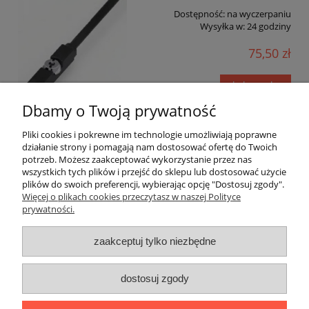
Dostępność:
na wyczerpaniu
Wysyłka w:
24 godziny
75,50 zł
do koszyka
Dbamy o Twoją prywatność
Pliki cookies i pokrewne im technologie umożliwiają poprawne
działanie strony i pomagają nam dostosować ofertę do Twoich
«
1
2
3
4
5
...
7
»
potrzeb. Możesz zaakceptować wykorzystanie przez nas
wszystkich tych plików i przejść do sklepu lub dostosować użycie
plików do swoich preferencji, wybierając opcję "Dostosuj zgody".
Pomoc
Więcej o plikach cookies przeczytasz w naszej Polityce
prywatności.
Dostawa i płatności
zaakceptuj tylko niezbędne
Moje konto
dostosuj zgody
Gwarancja i zwroty