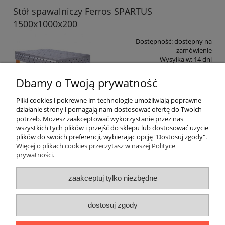
Stół spawalniczy Ferros SPARTUS
1500x1000x200
Dostępność:
dostępny na
zamówienie
Wysyłka w:
14 dni
9 999,00 zł
Dbamy o Twoją prywatność
Pliki cookies i pokrewne im technologie umożliwiają poprawne
do koszyka
działanie strony i pomagają nam dostosować ofertę do Twoich
potrzeb. Możesz zaakceptować wykorzystanie przez nas
wszystkich tych plików i przejść do sklepu lub dostosować użycie
plików do swoich preferencji, wybierając opcję "Dostosuj zgody".
Pomoc
Więcej o plikach cookies przeczytasz w naszej Polityce
prywatności.
Dostawa i płatności
zaakceptuj tylko niezbędne
Moje konto
dostosuj zgody
Gwarancja i zwroty